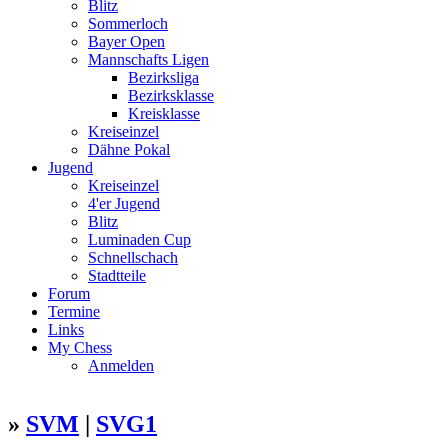
Blitz
Sommerloch
Bayer Open
Mannschafts Ligen
Bezirksliga
Bezirksklasse
Kreisklasse
Kreiseinzel
Dähne Pokal
Jugend
Kreiseinzel
4'er Jugend
Blitz
Luminaden Cup
Schnellschach
Stadtteile
Forum
Termine
Links
My Chess
Anmelden
»
SVM
|
SVG1