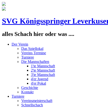
SVG Königsspringer Leverkuse
alles Schach hier oder was ....
Der Verein
Das Spiellokal
Vereins Termine
Turniere
Die Mannschaften
1'te Mannschaft
2'te Mannschaft
3'te Mannschaft
4'er Jugend
4'er Pokal
Geschichte
Kontakt
Turniere
Vereinsmeisterschaft
Schnellschach