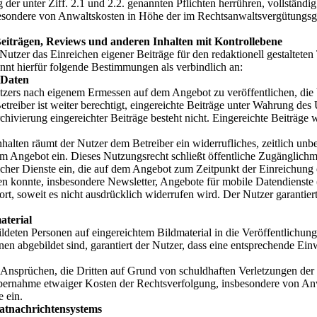
der unter Ziff. 2.1 und 2.2. genannten Pflichten herrühren, vollständig 
sondere von Anwaltskosten in Höhe der im Rechtsanwaltsvergütungsge
iträgen, Reviews und anderen Inhalten mit Kontrollebene
tzer das Einreichen eigener Beiträge für den redaktionell gestalteten 
ennt hierfür folgende Bestimmungen als verbindlich an:
 Daten
 Nutzers nach eigenem Ermessen auf dem Angebot zu veröffentlichen, di
treiber ist weiter berechtigt, eingereichte Beiträge unter Wahrung des
hivierung eingereichter Beiträge besteht nicht. Eingereichte Beiträge 
alten räumt der Nutzer dem Betreiber ein widerrufliches, zeitlich unb
dem Angebot ein. Dieses Nutzungsrecht schließt öffentliche Zugängli
her Dienste ein, die auf dem Angebot zum Zeitpunkt der Einreichung d
nen konnte, insbesondere Newsletter, Angebote für mobile Datendiens
t, soweit es nicht ausdrücklich widerrufen wird. Der Nutzer garantiert
aterial
ildeten Personen auf eingereichtem Bildmaterial in die Veröffentlichun
nen abgebildet sind, garantiert der Nutzer, dass eine entsprechende Einw
n Ansprüchen, die Dritten auf Grund von schuldhaften Verletzungen der u
ie Übernahme etwaiger Kosten der Rechtsverfolgung, insbesondere von 
 ein.
atnachrichtensystems