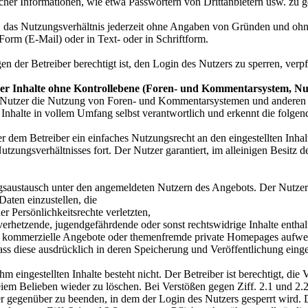
cher Informationen, wie etwa Passwörtern von Drittanbietern usw. zu 
t, das Nutzungsverhältnis jederzeit ohne Angaben von Gründen und ohn
Form (E-Mail) oder in Text- oder in Schriftform.
er Betreiber berechtigt ist, den Login des Nutzers zu sperren, verpfli
ner Inhalte ohne Kontrollebene (Foren- und Kommentarsystem, Nu
Nutzer die Nutzung von Foren- und Kommentarsystemen und anderen Sy
ese Inhalte in vollem Umfang selbst verantwortlich und erkennt die folg
er dem Betreiber ein einfaches Nutzungsrecht an den eingestellten Inh
zungsverhältnisses fort. Der Nutzer garantiert, im alleinigen Besitz d
ustausch unter den angemeldeten Nutzern des Angebots. Der Nutzer v
Daten einzustellen, die
r Persönlichkeitsrechte verletzten,
verhetzende, jugendgefährdende oder sonst rechtswidrige Inhalte enthal
ür kommerzielle Angebote oder themenfremde private Homepages aufwe
ss diese ausdrücklich in deren Speicherung und Veröffentlichung eingew
m eingestellten Inhalte besteht nicht. Der Betreiber ist berechtigt, d
eiem Belieben wieder zu löschen. Bei Verstößen gegen Ziff. 2.1 und 2.2
 gegenüber zu beenden, in dem der Login des Nutzers gesperrt wird. De