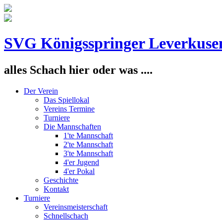
SVG Königsspringer Leverkuse
alles Schach hier oder was ....
Der Verein
Das Spiellokal
Vereins Termine
Turniere
Die Mannschaften
1'te Mannschaft
2'te Mannschaft
3'te Mannschaft
4'er Jugend
4'er Pokal
Geschichte
Kontakt
Turniere
Vereinsmeisterschaft
Schnellschach