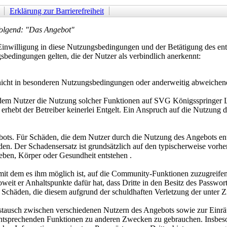
Erklärung zur Barrierefreiheit
folgend: "Das Angebot"
 Einwilligung in diese Nutzungsbedingungen und der Betätigung des
sbedingungen gelten, die der Nutzer als verbindlich anerkennt:
nicht in besonderen Nutzungsbedingungen oder anderweitig abweichen
dem Nutzer die Nutzung solcher Funktionen auf SVG Königsspringer Le
erhebt der Betreiber keinerlei Entgelt. Ein Anspruch auf die Nutzung
ebots. Für Schäden, die dem Nutzer durch die Nutzung des Angebots ents
den. Der Schadensersatz ist grundsätzlich auf den typischerweise vorh
Leben, Körper oder Gesundheit entstehen .
it dem es ihm möglich ist, auf die Community-Funktionen zuzugreifen (
weit er Anhaltspunkte dafür hat, dass Dritte in den Besitz des Passwort
n Schäden, die diesem aufgrund der schuldhaften Verletzung der unter Zi
tausch zwischen verschiedenen Nutzern des Angebots sowie zur Einrä
ie entsprechenden Funktionen zu anderen Zwecken zu gebrauchen. Insb