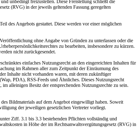
und unbedingt freizustellen. Diese Freistellung schließt die
setz (RVG) in der jeweils geltenden Fassung geregelten
Teil des Angebots gestattet. Diese werden vor einer möglichen
e Veröffentlichung ohne Angabe von Gründen zu unterlassen oder die
 Urheberpersönlichkeitsrechtes zu bearbeiten, insbesondere zu kürzen.
werden nicht zurückgesendet.
eschränktes einfaches Nutzungsrecht an den eingereichten Inhalten für
chmachung im Rahmen aller zum Zeitpunkt der Einräumung des
er Inhalte nicht vorhanden waren, mit deren zukünftiger
te (Wap, PDA), RSS-Feeds und Ähnliches. Dieses Nutzungsrecht
, im alleinigen Besitz der entsprechenden Nutzungsrechte zu sein.
g des Bildmaterials auf dem Angebot eingewilligt haben. Soweit
illigung der jeweiligen gesetzlichen Vertreter vorliegt.
nter Ziff. 3.1 bis 3.3 bestehenden Pflichten vollständig und
Anwaltskosten in Höhe der im Rechtsanwaltsvergütungsgesetz (RVG) in