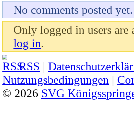
No comments posted yet.
Only logged in users are
log in
.
RSS
|
Datenschutzerklä
Nutzungsbedingungen
|
Con
© 2026
SVG Königsspringe