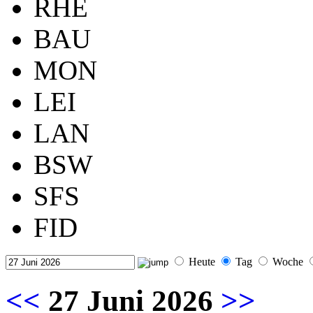
RHE
BAU
MON
LEI
LAN
BSW
SFS
FID
Heute
Tag
Woche
<<
27 Juni 2026
>>