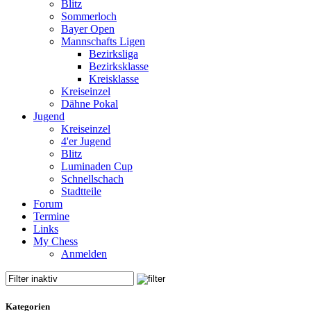
Blitz
Sommerloch
Bayer Open
Mannschafts Ligen
Bezirksliga
Bezirksklasse
Kreisklasse
Kreiseinzel
Dähne Pokal
Jugend
Kreiseinzel
4'er Jugend
Blitz
Luminaden Cup
Schnellschach
Stadtteile
Forum
Termine
Links
My Chess
Anmelden
Kategorien