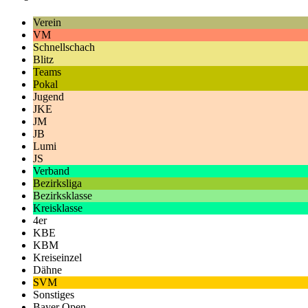
Verein
VM
Schnellschach
Blitz
Teams
Pokal
Jugend
JKE
JM
JB
Lumi
JS
Verband
Bezirksliga
Bezirksklasse
Kreisklasse
4er
KBE
KBM
Kreiseinzel
Dähne
SVM
Sonstiges
Bayer Open