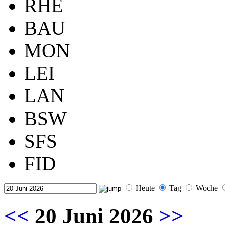
RHE
BAU
MON
LEI
LAN
BSW
SFS
FID
Heute
Tag
Woche
<<
20 Juni 2026
>>