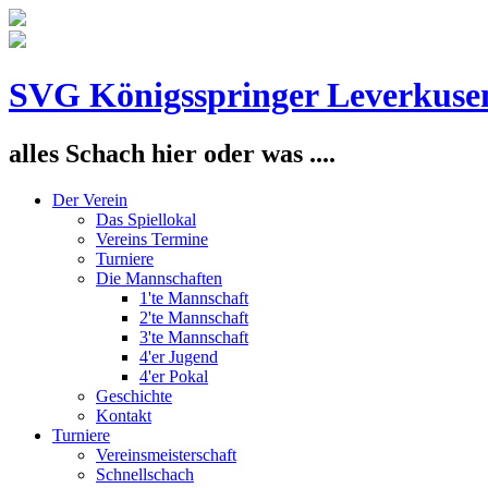
SVG Königsspringer Leverkuse
alles Schach hier oder was ....
Der Verein
Das Spiellokal
Vereins Termine
Turniere
Die Mannschaften
1'te Mannschaft
2'te Mannschaft
3'te Mannschaft
4'er Jugend
4'er Pokal
Geschichte
Kontakt
Turniere
Vereinsmeisterschaft
Schnellschach