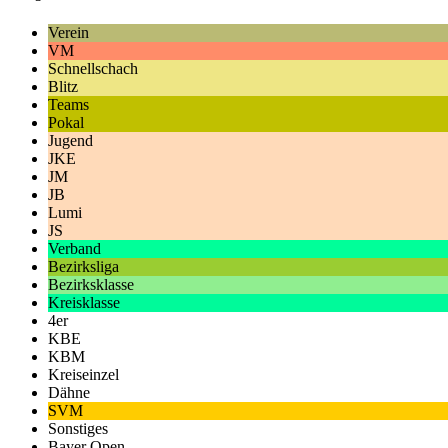
Verein
VM
Schnellschach
Blitz
Teams
Pokal
Jugend
JKE
JM
JB
Lumi
JS
Verband
Bezirksliga
Bezirksklasse
Kreisklasse
4er
KBE
KBM
Kreiseinzel
Dähne
SVM
Sonstiges
Bayer Open