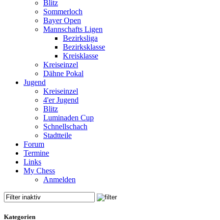
Blitz
Sommerloch
Bayer Open
Mannschafts Ligen
Bezirksliga
Bezirksklasse
Kreisklasse
Kreiseinzel
Dähne Pokal
Jugend
Kreiseinzel
4'er Jugend
Blitz
Luminaden Cup
Schnellschach
Stadtteile
Forum
Termine
Links
My Chess
Anmelden
Kategorien